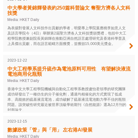
中大學者黃錦輝發表約250篇科普論文 奪聖方濟各人文科
技獎
Media: HKET Daily
為表揚對發展人文科技作出貢獻的學者，明愛專上學院葉應桃李如意人文
及語言學院今（4日）舉辦第2屆聖方濟各人文科技獎頒獎禮，包括中大工
程學院教授兼副院長黃錦輝在推動亞洲自然語言處理研究及香港科學普及
上具傑出貢獻，而在語言範疇方面獲獎，並獲頒15,000美元獎金。
2023-12-22
中大工程學系提升硫作為電池原料可用性 有望解決液流
電池商用化瓶頸
Media: HKET Daily
香港中文大學工程學院機械與自動化工程學系教授盧怡君領導的研究團隊
成功研發出了一種仿生的分子催化劑，通過均相催化的方式實現了低成
本、高能效的硫基液流電池，成功破解了硫基液流電池動力學不佳的瓶頸
問題。該突破性研究最近被世界頂級學術期刊《自然能源》選為12月刊的
封面論文。
2023-12-15
數據政策「管」與「用」 左右港AI發展
Media: HKET Daily