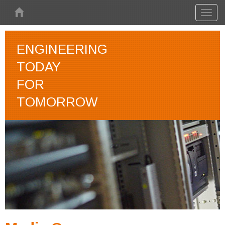
Skip to main content
Toggl
naviga
ENGINEERING
TODAY
FOR
TOMORROW