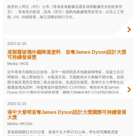
政府於上周五（8日）公布《香港促進數據流通及保障數據安全的政策宣
言》，筆者表示歡迎，認為《宣言》能夠為數據應用及管治，以至人工智
能（AI）持續發展，確立清晰的執行方向。
2023-11-15
港製廢玻璃外牆降溫塗料 首奪James Dyson設計大獎
可持續發展獎
Media: HK01
近年香港天氣較以往炎熱，其中一個原因是本地建築物增多，混凝土在日
間吸熱，晚上釋放熱力，令氣溫升高。天氣酷熱令大家離不開冷氣，長期
開冷氣耗電而且增加二氧化碳排放，造成惡性循環。香港中文大學學生以
廢棄玻璃為原料，研發降溫外牆塗料E-COATING，奪得本年度James
Dyson 設計大獎的可持續發展獎。團隊正積極促進E-COATING商品化，
讓科研成果進入市場，紓緩暖化問題。
2023-11-15
港中大發明首奪James Dyson設計大獎國際可持續發展
大獎
Media: HKCNA
香港新聞網11月15日電 香港中文大學15日公佈，學生研究團隊憑發