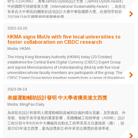
明“E-COATING”，勇奪James Dyson設計大獎（James Dyson Award）
中的國際可持續發展大獎（International Sustainability Award），為首次
有來自大中華區的團隊於該項設計大賽中奪取國際大獎。此發明早前於
2023年日內瓦國際發明展榮獲銀獎。
2023-10-20
HKMA signs MoUs with five local universities to
foster collaboration on CBDC research
Media: HKMA
The Hong Kong Monetary Authority (HKMA) today (20 October)
established the Central Bank Digital Currency (CBDC) Expert Group
and signed Memorandums of Understanding (MoUs) with five local
universities whose faculty members are participants of the group. The
CBDC Expert Group brings together experts from a range of disciplines,
including business, computer science, economics, finance, and law,
which are relevant to the HKMA’s research work...
2023-09-19
表揚運動輔助設計發明 中大學者獲美達文西獎
Media: MingPao Daily
為表彰在設計和發明人體運動輔助器械和設備的傑出貢獻，及對義肢、外
骨骼、智能手表等發展的重要影響，美國機械工程師學會（ASME）設計
工程分部今年8月向中大機械與自動化工程學系系主任廖維新（圖），頒
發2023年達文西獎，廖為該獎創立45年來首位獲獎的香港學者。