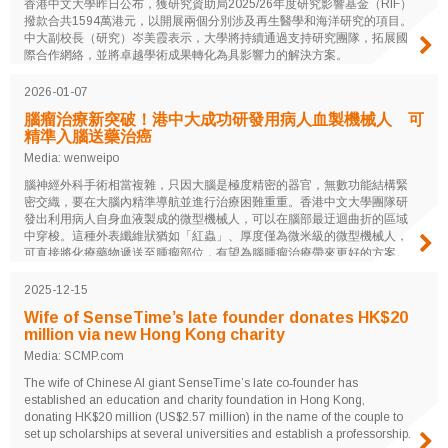
香港中文大學昨日公布，獲研究資助局2025/26年度研究影響基金（RIF）
撥款合共1594萬港元，以開展兩個分別涉及再生醫學和海洋研究的項目。
中大副校長（研究）岑美霞表示，大學將持續通過支持研究團隊，拓展國
際合作網絡，並將卓越學術成果轉化為具影響力的解決方案。
2026-01-07
腦瘤治療新突破！港中大成功研發用病人血製機械人 可
精準入腦送藥治癌
Media: wenweipo
腦神經外科手術相當複雜，只因大腦是極度精密的器官，無數功能結構緊
密交織，要在大腦內精準導航並進行治療困難重重。香港中文大學團隊研
發出利用病人自身血液製成的微型機械人，可以在腦部最迂迴曲折的區域
中穿梭。這種外表纖維狀猶如「紅蟲」、厚度僅為微米級的微型機械人，
可直接將化療藥物遞送至腫瘤部位，有望為腦腫瘤治療帶來更好的方案。
負責人分享，微型機械人已成功在豬隻身上抑制了腦腫瘤的生長，未來計
劃在更複雜的動物模型中進行測試，預計在三至五年內進行人體實驗，期
2025-12-15
望能為癌症治療帶來嶄新發展。
Wife of SenseTime’s late founder donates HK$20
million via new Hong Kong charity
Media: SCMP.com
The wife of Chinese AI giant SenseTime’s late co‑founder has
established an education and charity foundation in Hong Kong,
donating HK$20 million (US$2.57 million) in the name of the couple to
set up scholarships at several universities and establish a professorship.