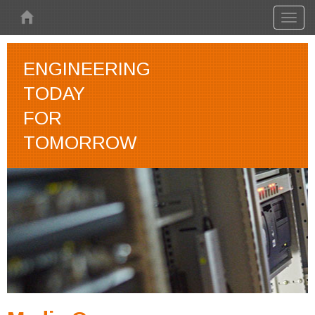
Skip to main content
Toggl
naviga
ENGINEERING
TODAY
FOR
TOMORROW