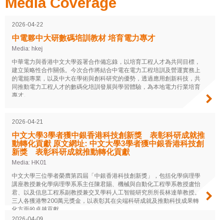
Media Coverage
2026-04-22
中電夥中大研數碼培訓教材 培育電力專才
Media: hkej
中華電力與香港中文大學簽署合作備忘錄，以培育工程人才為共同目標，
建立策略性合作關係。今次合作將結合中電在電力工程培訓及營運實務上
的電能專業，以及中大在學術與創科研究的優勢，透過應用創新科技，共
同推動電力工程人才的數碼化培訓發展與學習體驗，為本地電力行業培育
專才。
2026-04-21
中文大學3學者獲中銀香港科技創新獎 表彰科研成就推
動轉化貢獻 原文網址: 中文大學3學者獲中銀香港科技創
新獎 表彰科研成就推動轉化貢獻
Media: HK01
中文大學三位學者榮膺第四屆「中銀香港科技創新獎」，包括化學病理學
講座教授兼化學病理學系系主任陳君賜、機械與自動化工程學系教授盧怡
君、以及信息工程系副教授兼交叉學科人工智能研究所所長林達華教授。
三人各獲港幣200萬元獎金，以表彰其在尖端科研成就及推動科技成果轉
化方面的卓越貢獻。
2026-04-09