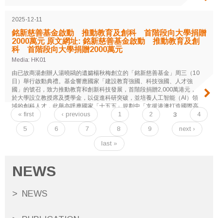
2025-12-11
銘新慈善基金啟動 推動教育及創科 首階段向大學捐贈
2000萬元 原文網址: 銘新慈善基金啟動 推動教育及創
科 首階段向大學捐贈2000萬元
Media: HK01
由已故商湯創辦人湯曉鷗的遺孀楊秋梅創立的「銘新慈善基金」周三（10
日）舉行啟動典禮。基金響應國家「建設教育強國、科技強國、人才強
國」的號召，致力推動教育和創新科技發展，首階段捐贈2,000萬港元，
於大學設立教授席及獎學金，以促進科研突破，並培養人工智能（AI）領
域的創科人才，此舉亦呼應國家「十五五」規劃中「支援港澳打造國際高
« first
‹ previous
1
2
3
4
端人才集聚高地」的戰略方向。
Pages
5
6
7
8
9
next ›
last »
NEWS
NEWS