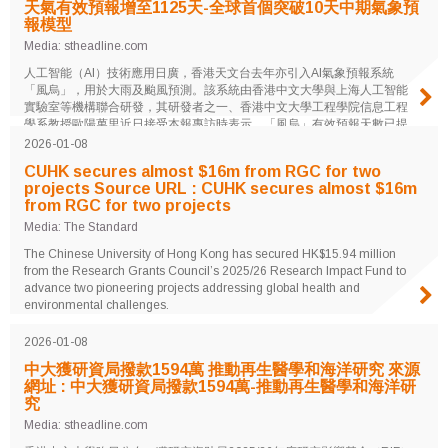
天氣有效預報增至1125天-全球首個突破10天中期氣象預
報模型
Media: stheadline.com
人工智能（AI）技術應用日廣，香港天文台去年亦引入AI氣象預報系統
「風烏」，用於大雨及颱風預測。該系統由香港中文大學與上海人工智能
實驗室等機構聯合研發，其研發者之一、香港中文大學工程學院信息工程
學系教授歐陽萬里近日接受本報專訪時表示，「風烏」有效預報天數已提
升至11.25天，是全球首個突破10天的中期氣象預報模型......
2026-01-08
CUHK secures almost $16m from RGC for two
projects Source URL : CUHK secures almost $16m
from RGC for two projects
Media: The Standard
The Chinese University of Hong Kong has secured HK$15.94 million
from the Research Grants Council’s 2025/26 Research Impact Fund to
advance two pioneering projects addressing global health and
environmental challenges.
2026-01-08
中大獲研資局撥款1594萬 推動再生醫學和海洋研究 來源
網址 : 中大獲研資局撥款1594萬-推動再生醫學和海洋研
究
Media: stheadline.com